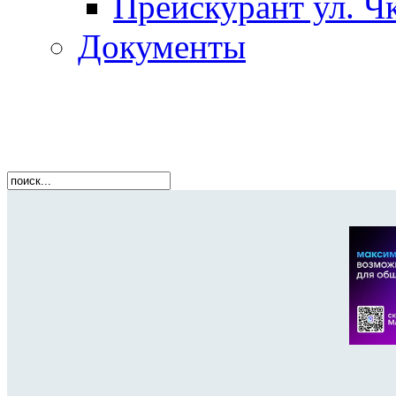
Прейскурант ул. Чк
Документы