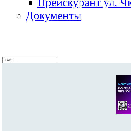
Прейскурант ул. Чк
Документы