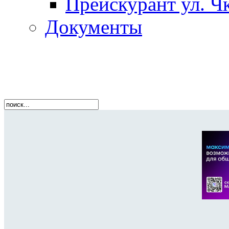
Прейскурант ул. Чк
Документы