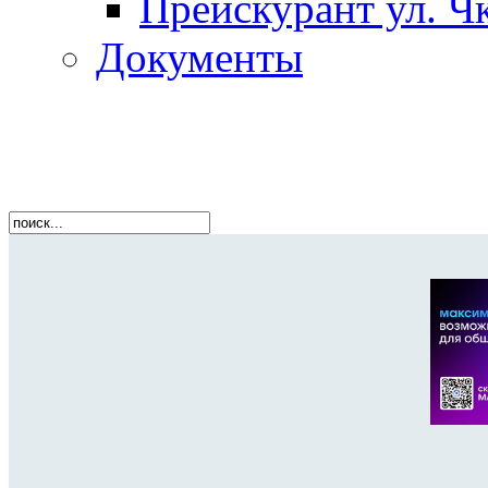
Прейскурант ул. Чк
Документы