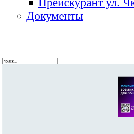
Прейскурант ул. Чк
Документы