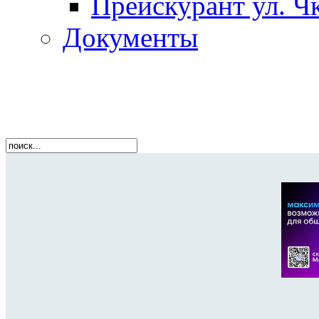
Прейскурант ул. Чк
Документы