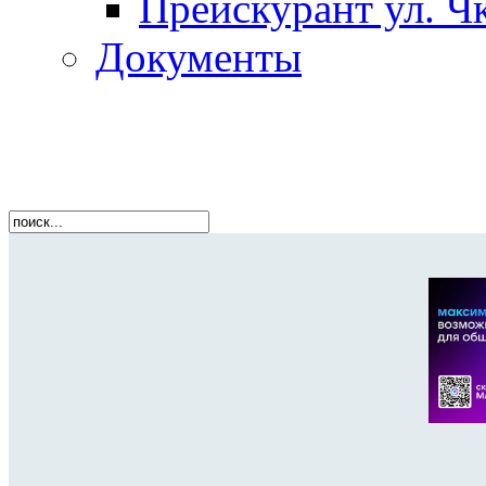
Прейскурант ул. Чк
Документы