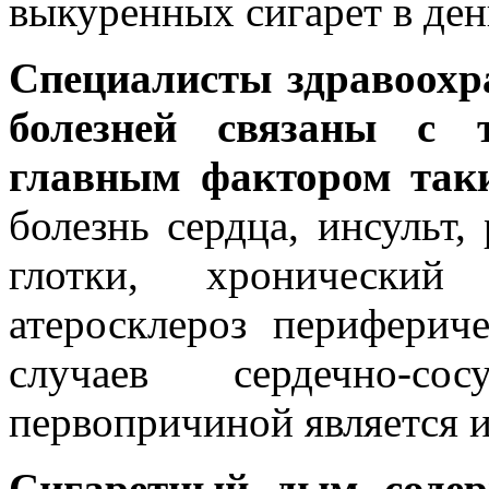
выкуренных сига­рет в ден
Специалисты
здравоохр
болезней
связаны
с
главным
фактором
та
болезнь сердца, инсульт, 
глотки, хронический
атеросклероз перифери
случаев сердечно-со
первопричиной является 
Сигаретный
дым
соде