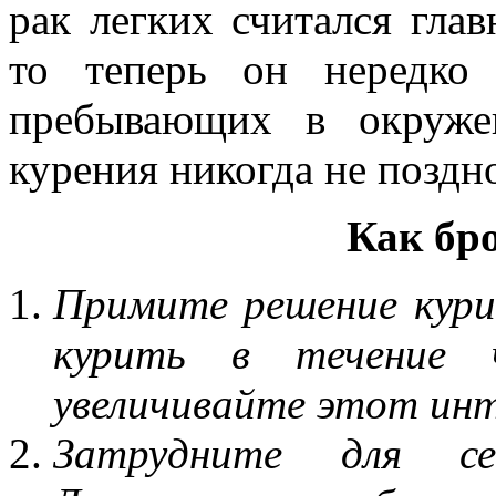
рак легких считался гла
то теперь он нередко 
пребывающих в окружен
курения никогда не поздн
Как бр
Примите
решение
кур
курить
в
течение
увеличивайте
этот
инт
Затрудните
для
с