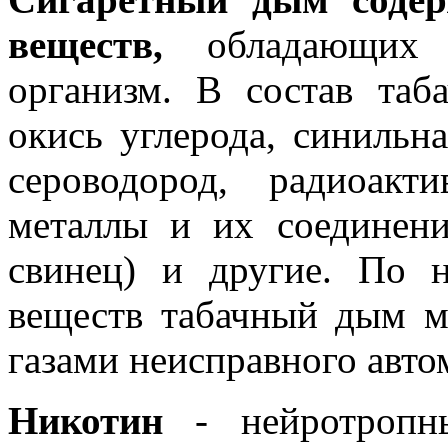
веществ
,
обла­дающих
организм. В состав таб
окись углерода, синильна
сероводород, радиоакт
металлы и их соедине­ни
свинец) и другие. По 
веществ табачный дым 
газами неисправного авто
Никотин
- нейротроп