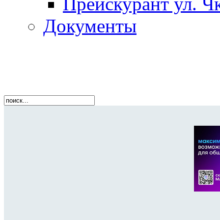
Прейскурант ул. Чк
Документы