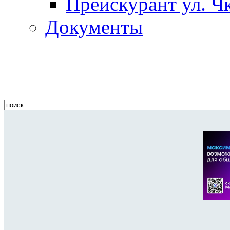
Прейскурант ул. Чк
Документы