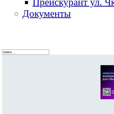
Прейскурант ул. Чк
Документы