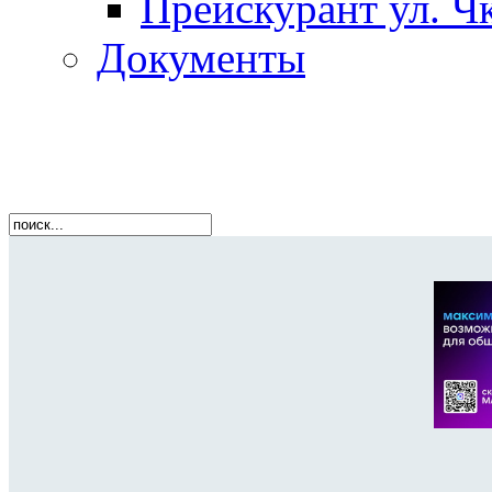
Прейскурант ул. Чк
Документы