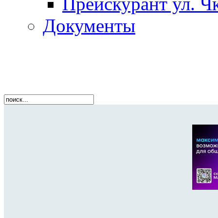
Прейскурант ул. Чк
Документы