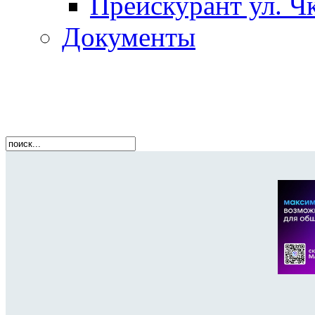
Прейскурант ул. Чк
Документы