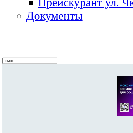
Прейскурант ул. Чк
Документы