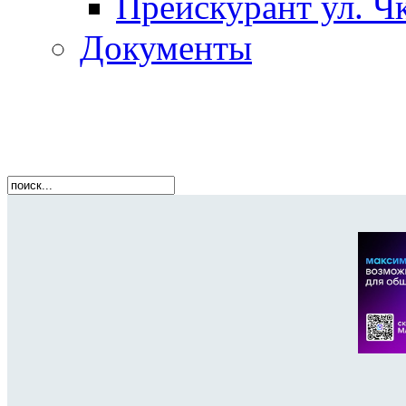
Прейскурант ул. Чк
Документы