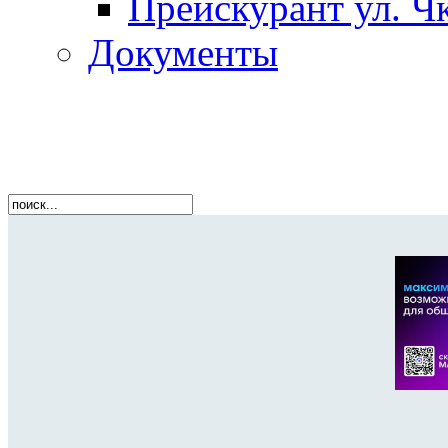
Прейскурант ул. Чк
Документы