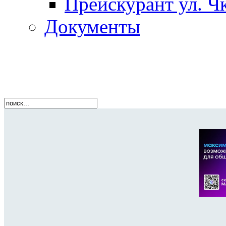
Прейскурант ул. Чк
Документы