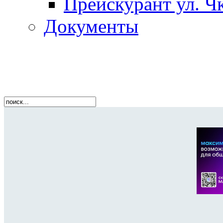
Прейскурант ул. Чк
Документы