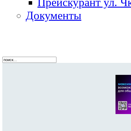
Прейскурант ул. Чк
Документы