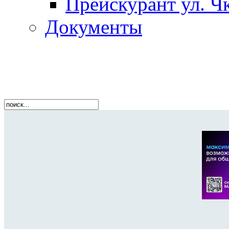
Прейскурант ул. Чк
Документы