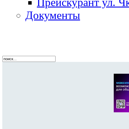
Прейскурант ул. Чк
Документы