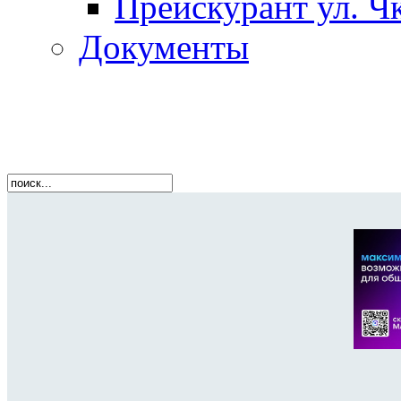
Прейскурант ул. Чк
Документы